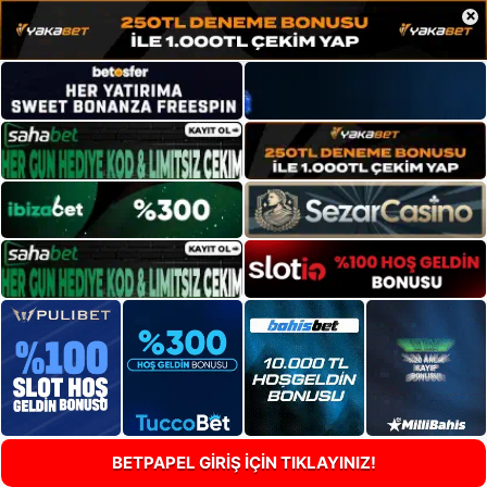
×
BETPAPEL GİRİŞ İÇİN TIKLAYINIZ!