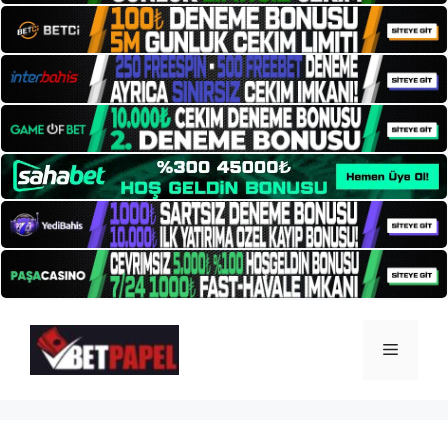
İçeriğe
atla
Menü