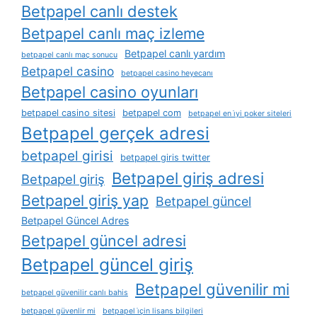
Betpapel canlı destek
Betpapel canlı maç izleme
Betpapel canlı yardım
betpapel canlı maç sonucu
Betpapel casino
betpapel casino heyecanı
Betpapel casino oyunları
betpapel casino sitesi
betpapel com
betpapel en i̇yi poker siteleri
Betpapel gerçek adresi
betpapel girisi
betpapel giris twitter
Betpapel giriş adresi
Betpapel giriş
Betpapel giriş yap
Betpapel güncel
Betpapel Güncel Adres
Betpapel güncel adresi
Betpapel güncel giriş
Betpapel güvenilir mi
betpapel güvenilir canlı bahis
betpapel güvenlir mi
betpapel i̇çin lisans bilgileri