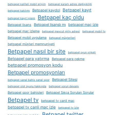
betpapel kaliteli mobil erişim
betpapel kararlı adres değişikliği
Betpapel kayıt
Betpapel kaydol
betpapel katılımı
Betpapel kaç oldu
betpapel kayıt i̇şlemi
Betpapel lisanslı mı
betpapel maç izle
Betpapel lisans
betpapel maç izleme
betpapel mevcut giriş adresi
betpapel mobil tv
Betpapel mobil uygulama
betpapel müşterileri
betpapel müşteri memnuniyeti
Betpapel nasıl bir site
betpapel oyun şirketi
Betpapel para yatırma
Betpapel para çekme
betpapel promosyon kodu
Betpapel promosyonları
Betpapel Sitesi
betpapel sanal bahis sanal spor
betpapel slot oyunu hakkında
betpapel sorun devamı
Betpapel spor bahisleri
Betpapel Sıkça Sorulan Sorular
Betpapel tv
betpapel tv canli maç
betpapel tv canli maç izle
betpapel tv izle
Betpapel twitter