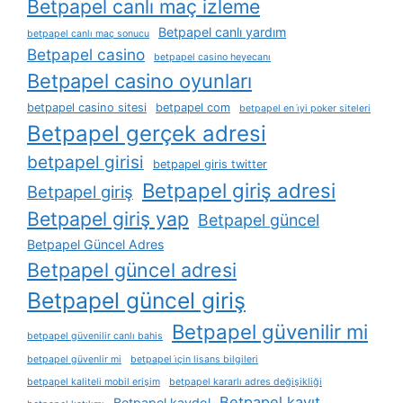
Betpapel canlı maç izleme
Betpapel canlı yardım
betpapel canlı maç sonucu
Betpapel casino
betpapel casino heyecanı
Betpapel casino oyunları
betpapel casino sitesi
betpapel com
betpapel en i̇yi poker siteleri
Betpapel gerçek adresi
betpapel girisi
betpapel giris twitter
Betpapel giriş adresi
Betpapel giriş
Betpapel giriş yap
Betpapel güncel
Betpapel Güncel Adres
Betpapel güncel adresi
Betpapel güncel giriş
Betpapel güvenilir mi
betpapel güvenilir canlı bahis
betpapel güvenlir mi
betpapel i̇çin lisans bilgileri
betpapel kaliteli mobil erişim
betpapel kararlı adres değişikliği
Betpapel kayıt
Betpapel kaydol