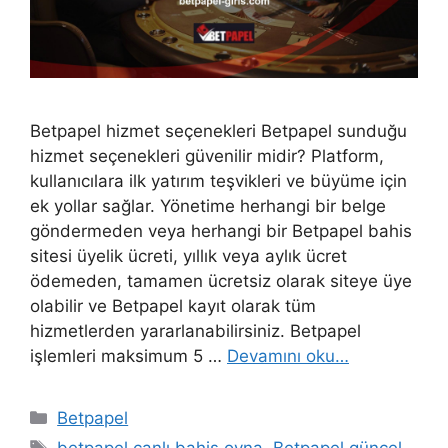
Betpapel hizmet seçenekleri Betpapel sunduğu
hizmet seçenekleri güvenilir midir? Platform,
kullanıcılara ilk yatırım teşvikleri ve büyüme için
ek yollar sağlar. Yönetime herhangi bir belge
göndermeden veya herhangi bir Betpapel bahis
sitesi üyelik ücreti, yıllık veya aylık ücret
ödemeden, tamamen ücretsiz olarak siteye üye
olabilir ve Betpapel kayıt olarak tüm
hizmetlerden yararlanabilirsiniz. Betpapel
işlemleri maksimum 5 …
Devamını oku…
Kategoriler
Betpapel
Etiketler
betpapel canlı bahis oyna
,
Betpapel güncel
,