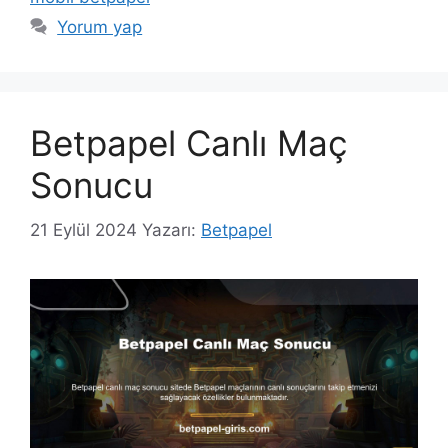
Yorum yap
Betpapel Canlı Maç
Sonucu
21 Eylül 2024
Yazarı:
Betpapel