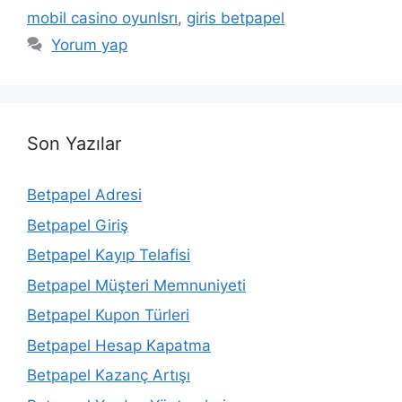
mobil casino oyunlsrı
,
giris betpapel
Yorum yap
Son Yazılar
Betpapel Adresi
Betpapel Giriş
Betpapel Kayıp Telafisi
Betpapel Müşteri Memnuniyeti
Betpapel Kupon Türleri
Betpapel Hesap Kapatma
Betpapel Kazanç Artışı