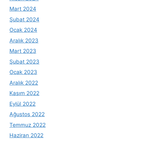
Mart 2024
Şubat 2024
Ocak 2024
Aralık 2023
Mart 2023
Şubat 2023
Ocak 2023
Aralık 2022
Kasım 2022
Eylül 2022
Ağustos 2022
Temmuz 2022
Haziran 2022