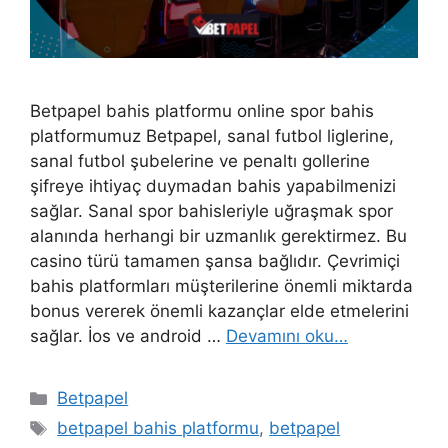
Betpapel bahis platformu online spor bahis
platformumuz Betpapel, sanal futbol liglerine,
sanal futbol şubelerine ve penaltı gollerine
şifreye ihtiyaç duymadan bahis yapabilmenizi
sağlar. Sanal spor bahisleriyle uğraşmak spor
alanında herhangi bir uzmanlık gerektirmez. Bu
casino türü tamamen şansa bağlıdır. Çevrimiçi
bahis platformları müşterilerine önemli miktarda
bonus vererek önemli kazançlar elde etmelerini
sağlar. İos ve android …
Devamını oku…
Kategoriler
Betpapel
Etiketler
betpapel bahis platformu
,
betpapel