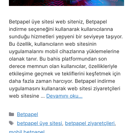
Betpapel üye sitesi web siteniz, Betpapel
indirme seçeneğini kullanarak kullanıcılarına
sunduğu hizmetleri yepyeni bir seviyeye taşıyor.
Bu özellik, kullanıcıların web sitesinin
uygulamalarını mobil cihazlarına yüklemelerine
olanak tanır. Bu bahis platformundan son
derece memnun olan kullanıcılar, özellikleriyle
etkileşime geçmek ve tekliflerini keşfetmek için
daha fazla zaman harcıyor. Betpapel indirme
uygulamasını kullanarak web sitesi ziyaretçileri
web sitesine …
Devamını oku…
Kategoriler
Betpapel
Etiketler
betpapel üye sitesi
,
betpapel ziyaretçileri
,
mobil betpapel