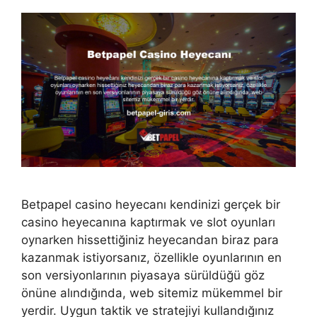
Betpapel casino heyecanı kendinizi gerçek bir
casino heyecanına kaptırmak ve slot oyunları
oynarken hissettiğiniz heyecandan biraz para
kazanmak istiyorsanız, özellikle oyunlarının en
son versiyonlarının piyasaya sürüldüğü göz
önüne alındığında, web sitemiz mükemmel bir
yerdir. Uygun taktik ve stratejiyi kullandığınız