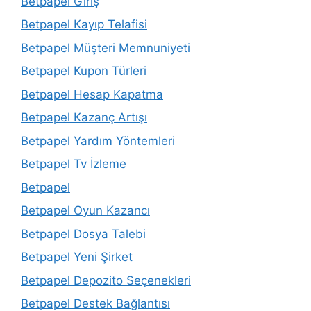
Betpapel Giriş
Betpapel Kayıp Telafisi
Betpapel Müşteri Memnuniyeti
Betpapel Kupon Türleri
Betpapel Hesap Kapatma
Betpapel Kazanç Artışı
Betpapel Yardım Yöntemleri
Betpapel Tv İzleme
Betpapel
Betpapel Oyun Kazancı
Betpapel Dosya Talebi
Betpapel Yeni Şirket
Betpapel Depozito Seçenekleri
Betpapel Destek Bağlantısı