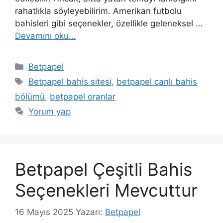
rahatlıkla söyleyebilirim. Amerikan futbolu
bahisleri gibi seçenekler, özellikle geleneksel …
Devamını oku…
Kategoriler
Betpapel
Etiketler
Betpapel bahis sitesi
,
betpapel canlı bahis
bölümü
,
betpapel oranlar
Yorum yap
Betpapel Çeşitli Bahis
Seçenekleri Mevcuttur
16 Mayıs 2025
Yazarı:
Betpapel