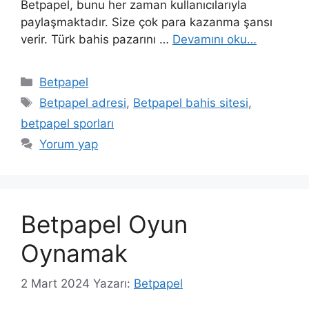
Betpapel, bunu her zaman kullanıcılarıyla
paylaşmaktadır. Size çok para kazanma şansı
verir. Türk bahis pazarını …
Devamını oku…
Kategoriler
Betpapel
Etiketler
Betpapel adresi
,
Betpapel bahis sitesi
,
betpapel sporları
Yorum yap
Betpapel Oyun
Oynamak
2 Mart 2024
Yazarı:
Betpapel