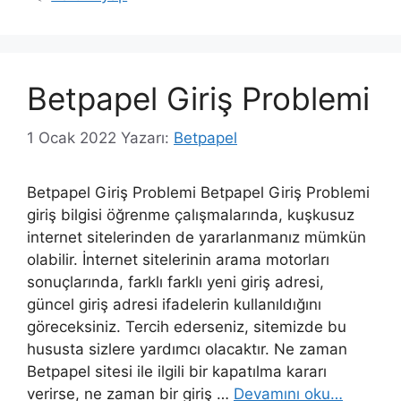
Betpapel Giriş Problemi
1 Ocak 2022
Yazarı:
Betpapel
Betpapel Giriş Problemi Betpapel Giriş Problemi
giriş bilgisi öğrenme çalışmalarında, kuşkusuz
internet sitelerinden de yararlanmanız mümkün
olabilir. İnternet sitelerinin arama motorları
sonuçlarında, farklı farklı yeni giriş adresi,
güncel giriş adresi ifadelerin kullanıldığını
göreceksiniz. Tercih ederseniz, sitemizde bu
hususta sizlere yardımcı olacaktır. Ne zaman
Betpapel sitesi ile ilgili bir kapatılma kararı
verirse, ne zaman bir giriş …
Devamını oku…