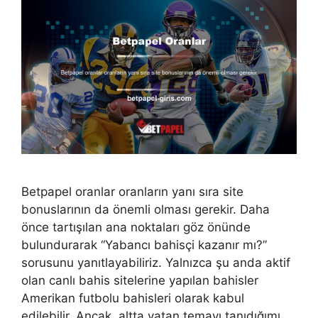
Betpapel oranlar oranların yanı sıra site
bonuslarının da önemli olması gerekir. Daha
önce tartışılan ana noktaları göz önünde
bulundurarak “Yabancı bahisçi kazanır mı?”
sorusunu yanıtlayabiliriz. Yalnızca şu anda aktif
olan canlı bahis sitelerine yapılan bahisler
Amerikan futbolu bahisleri olarak kabul
edilebilir. Ancak, altta yatan temayı tanıdığımı