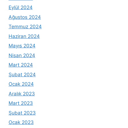
Eylül 2024
Ağustos 2024
Temmuz 2024
Haziran 2024
Mayıs 2024
Nisan 2024
Mart 2024
Şubat 2024
Ocak 2024
Aralık 2023
Mart 2023
Şubat 2023
Ocak 2023