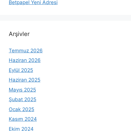
Betpapel Yeni Adresi
Arşivler
Temmuz 2026
Haziran 2026
Eylül 2025
Haziran 2025
Mayıs 2025
Şubat 2025
Ocak 2025
Kasım 2024
Ekim 2024