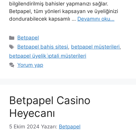
bilgilendirilmiş bahisler yapmanızı sağlar.
Betpapel, tüm yönleri kapsayan ve üyeliğinizi
dondurabilecek kapsamlı …
Devamını oku…
Kategoriler
Betpapel
Etiketler
Betpapel bahis sitesi
,
betpapel müşterileri
,
betpapel üyelik i̇ptali müşterileri
Yorum yap
Betpapel Casino
Heyecanı
5 Ekim 2024
Yazarı:
Betpapel