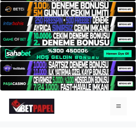
İçeriğe
atla
Menü