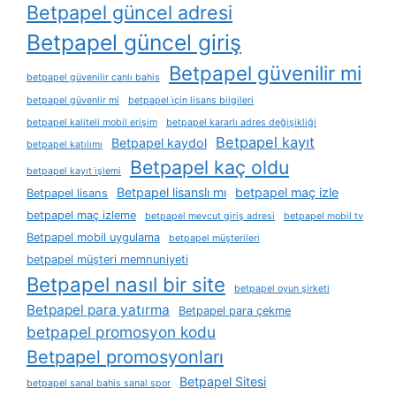
Betpapel güncel adresi
Betpapel güncel giriş
Betpapel güvenilir mi
betpapel güvenilir canlı bahis
betpapel güvenlir mi
betpapel i̇çin lisans bilgileri
betpapel kaliteli mobil erişim
betpapel kararlı adres değişikliği
Betpapel kayıt
Betpapel kaydol
betpapel katılımı
Betpapel kaç oldu
betpapel kayıt i̇şlemi
Betpapel lisanslı mı
betpapel maç izle
Betpapel lisans
betpapel maç izleme
betpapel mevcut giriş adresi
betpapel mobil tv
Betpapel mobil uygulama
betpapel müşterileri
betpapel müşteri memnuniyeti
Betpapel nasıl bir site
betpapel oyun şirketi
Betpapel para yatırma
Betpapel para çekme
betpapel promosyon kodu
Betpapel promosyonları
Betpapel Sitesi
betpapel sanal bahis sanal spor