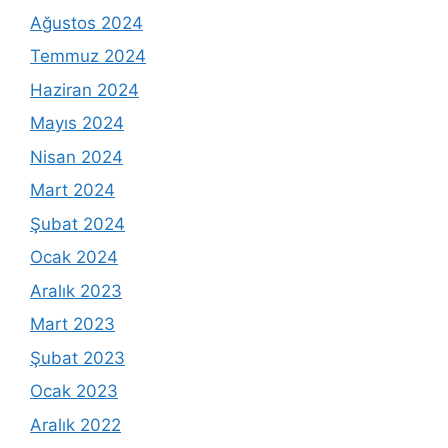
Ağustos 2024
Temmuz 2024
Haziran 2024
Mayıs 2024
Nisan 2024
Mart 2024
Şubat 2024
Ocak 2024
Aralık 2023
Mart 2023
Şubat 2023
Ocak 2023
Aralık 2022