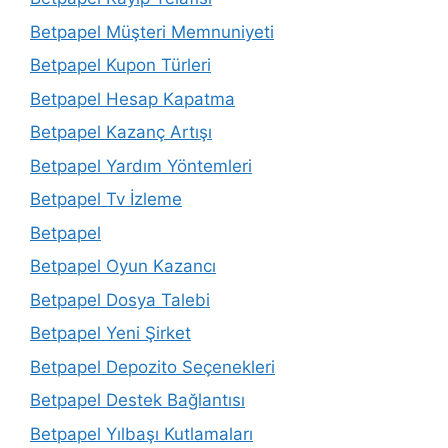
Betpapel Müşteri Memnuniyeti
Betpapel Kupon Türleri
Betpapel Hesap Kapatma
Betpapel Kazanç Artışı
Betpapel Yardım Yöntemleri
Betpapel Tv İzleme
Betpapel
Betpapel Oyun Kazancı
Betpapel Dosya Talebi
Betpapel Yeni Şirket
Betpapel Depozito Seçenekleri
Betpapel Destek Bağlantısı
Betpapel Yılbaşı Kutlamaları