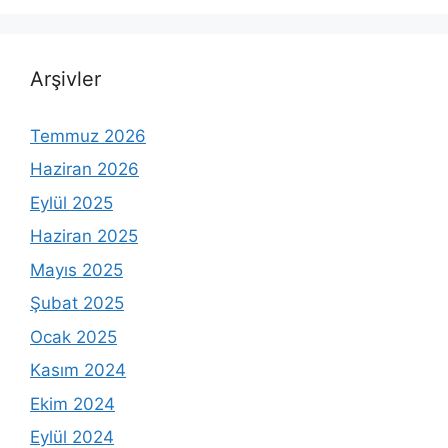
Arşivler
Temmuz 2026
Haziran 2026
Eylül 2025
Haziran 2025
Mayıs 2025
Şubat 2025
Ocak 2025
Kasım 2024
Ekim 2024
Eylül 2024