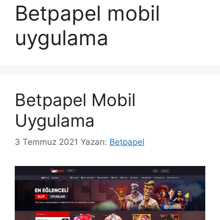
Betpapel mobil
uygulama
Betpapel Mobil
Uygulama
3 Temmuz 2021
Yazarı:
Betpapel