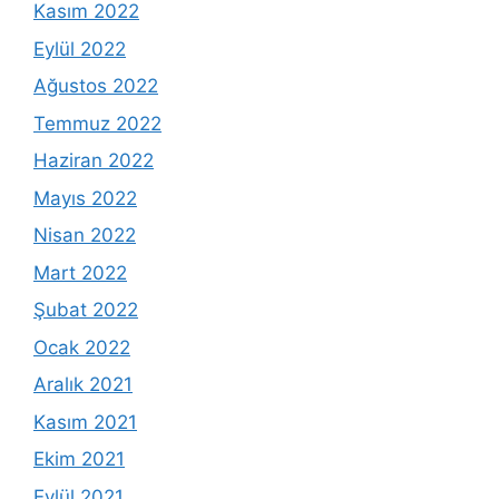
Kasım 2022
Eylül 2022
Ağustos 2022
Temmuz 2022
Haziran 2022
Mayıs 2022
Nisan 2022
Mart 2022
Şubat 2022
Ocak 2022
Aralık 2021
Kasım 2021
Ekim 2021
Eylül 2021