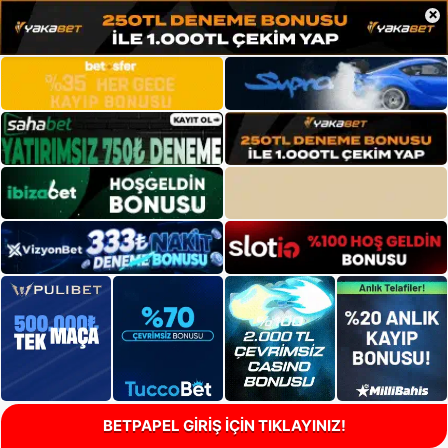
×
BETPAPEL GİRİŞ İÇİN TIKLAYINIZ!