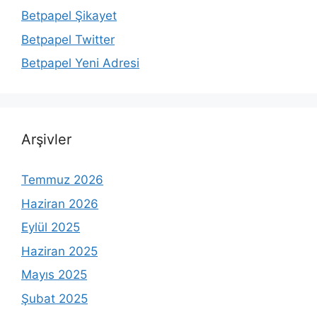
Betpapel Şikayet
Betpapel Twitter
Betpapel Yeni Adresi
Arşivler
Temmuz 2026
Haziran 2026
Eylül 2025
Haziran 2025
Mayıs 2025
Şubat 2025