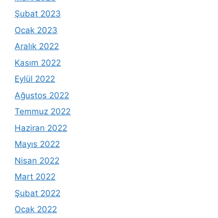
Şubat 2023
Ocak 2023
Aralık 2022
Kasım 2022
Eylül 2022
Ağustos 2022
Temmuz 2022
Haziran 2022
Mayıs 2022
Nisan 2022
Mart 2022
Şubat 2022
Ocak 2022