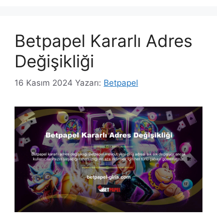
Betpapel Kararlı Adres
Değişikliği
16 Kasım 2024
Yazarı:
Betpapel