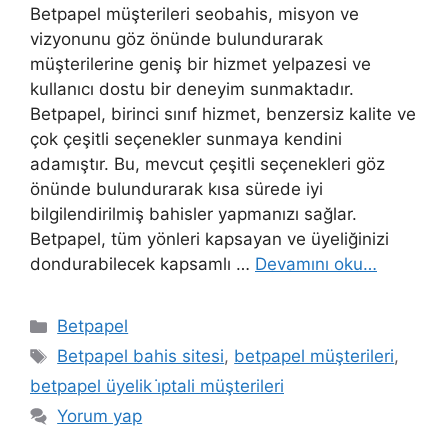
Betpapel müşterileri seobahis, misyon ve
vizyonunu göz önünde bulundurarak
müşterilerine geniş bir hizmet yelpazesi ve
kullanıcı dostu bir deneyim sunmaktadır.
Betpapel, birinci sınıf hizmet, benzersiz kalite ve
çok çeşitli seçenekler sunmaya kendini
adamıştır. Bu, mevcut çeşitli seçenekleri göz
önünde bulundurarak kısa sürede iyi
bilgilendirilmiş bahisler yapmanızı sağlar.
Betpapel, tüm yönleri kapsayan ve üyeliğinizi
dondurabilecek kapsamlı …
Devamını oku…
Kategoriler
Betpapel
Etiketler
Betpapel bahis sitesi
,
betpapel müşterileri
,
betpapel üyelik i̇ptali müşterileri
Yorum yap