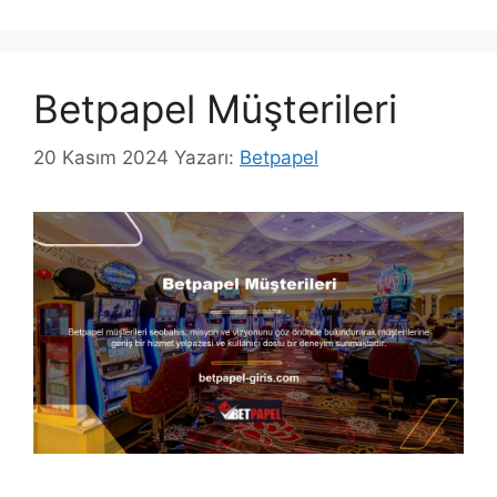
Betpapel Müşterileri
20 Kasım 2024
Yazarı:
Betpapel