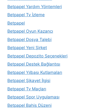
Betpapel Yardım Yöntemleri
Betpapel Tv İzleme
Betpapel
Betpapel Oyun Kazancı
Betpapel Dosya Talebi
Betpapel Yeni Şirket
Betpapel Depozito Seçenekleri
Betpapel Destek Bağlantısı
Betpapel Yılbaşı Kutlamaları
Betpapel Şikayet İlgisi
Betpapel Tv Maçları
Betpapel Spor Uygulaması
Betpapel Bahis Düzeni