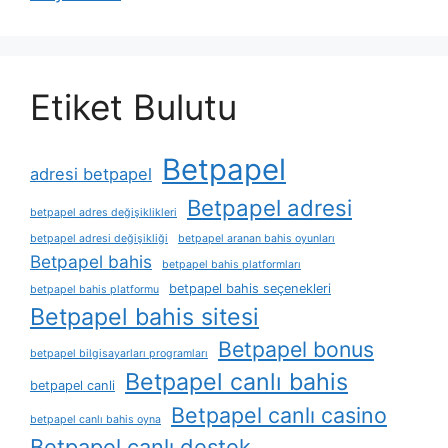
Etiket Bulutu
Betpapel
adresi betpapel
Betpapel adresi
betpapel adres değişiklikleri
betpapel adresi değişikliği
betpapel aranan bahis oyunları
Betpapel bahis
betpapel bahis platformları
betpapel bahis seçenekleri
betpapel bahis platformu
Betpapel bahis sitesi
Betpapel bonus
betpapel bilgisayarları programları
Betpapel canlı bahis
betpapel canli
Betpapel canlı casino
betpapel canlı bahis oyna
Betpapel canlı destek