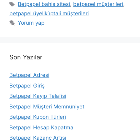
Etiketler
Betpapel bahis sitesi
,
betpapel müşterileri
,
betpapel üyelik i̇ptali müşterileri
Yorum yap
Son Yazılar
Betpapel Adresi
Betpapel Giriş
Betpapel Kayıp Telafisi
Betpapel Müşteri Memnuniyeti
Betpapel Kupon Türleri
Betpapel Hesap Kapatma
Betpapel Kazanç Artışı