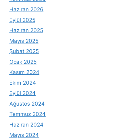
Haziran 2026
Eylül 2025
Haziran 2025
Mayıs 2025
Şubat 2025
Ocak 2025
Kasım 2024
Ekim 2024
Eylül 2024
Ağustos 2024
Temmuz 2024
Haziran 2024
Mayıs 2024