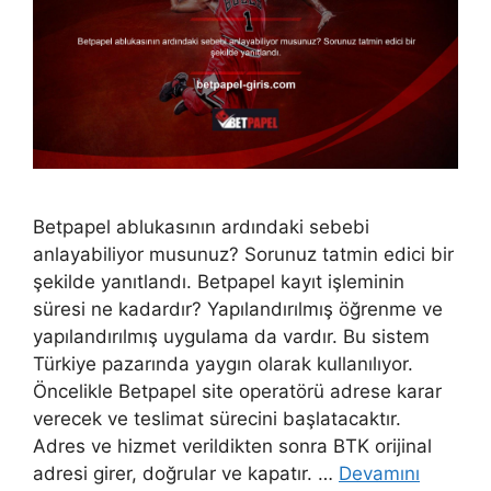
Betpapel ablukasının ardındaki sebebi
anlayabiliyor musunuz? Sorunuz tatmin edici bir
şekilde yanıtlandı. Betpapel kayıt işleminin
süresi ne kadardır? Yapılandırılmış öğrenme ve
yapılandırılmış uygulama da vardır. Bu sistem
Türkiye pazarında yaygın olarak kullanılıyor.
Öncelikle Betpapel site operatörü adrese karar
verecek ve teslimat sürecini başlatacaktır.
Adres ve hizmet verildikten sonra BTK orijinal
adresi girer, doğrular ve kapatır. …
Devamını