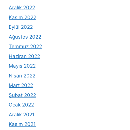
Aralık 2022
Kasım 2022
Eylül 2022
Ağustos 2022
Temmuz 2022
Haziran 2022
Mayıs 2022
Nisan 2022
Mart 2022
Şubat 2022
Ocak 2022
Aralık 2021
Kasım 2021