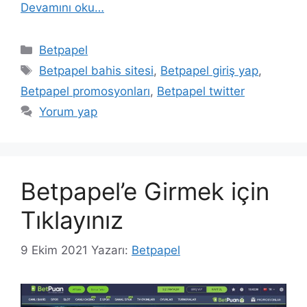
Devamını oku…
Kategoriler
Betpapel
Etiketler
Betpapel bahis sitesi
,
Betpapel giriş yap
,
Betpapel promosyonları
,
Betpapel twitter
Yorum yap
Betpapel’e Girmek için
Tıklayınız
9 Ekim 2021
Yazarı:
Betpapel