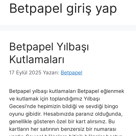
Betpapel giriş yap
Betpapel Yılbaşı
Kutlamaları
17 Eylül 2025
Yazarı:
Betpapel
Betpapel yılbaşı kutlamaları Betpapel eğlenmek
ve kutlamak için toplandığımız Yılbaşı
Gecesi’nde hepimizin bildiği ve sevdiği bingo
oyunu gibidir. Hesabınızda paranız olduğunda,
genellikle gösteren özel bir kart alırsınız. Bu
kartların her satırının benzersiz bir numarası