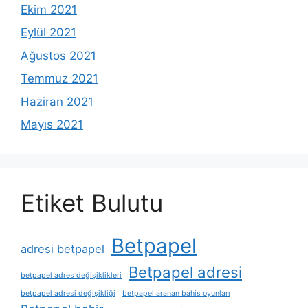
Ekim 2021
Eylül 2021
Ağustos 2021
Temmuz 2021
Haziran 2021
Mayıs 2021
Etiket Bulutu
Betpapel
adresi betpapel
Betpapel adresi
betpapel adres değişiklikleri
betpapel adresi değişikliği
betpapel aranan bahis oyunları