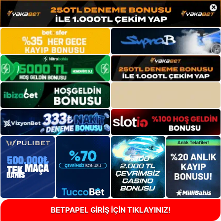
×
BETPAPEL GİRİŞ İÇİN TIKLAYINIZ!