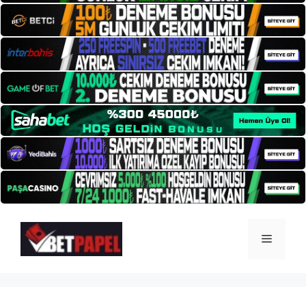
İçeriğe
atla
Menü