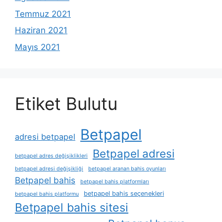
Temmuz 2021
Haziran 2021
Mayıs 2021
Etiket Bulutu
Betpapel
adresi betpapel
Betpapel adresi
betpapel adres değişiklikleri
betpapel adresi değişikliği
betpapel aranan bahis oyunları
Betpapel bahis
betpapel bahis platformları
betpapel bahis seçenekleri
betpapel bahis platformu
Betpapel bahis sitesi