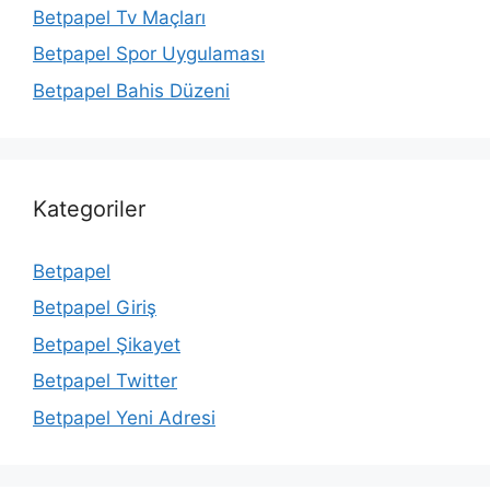
Betpapel Tv Maçları
Betpapel Spor Uygulaması
Betpapel Bahis Düzeni
Kategoriler
Betpapel
Betpapel Giriş
Betpapel Şikayet
Betpapel Twitter
Betpapel Yeni Adresi