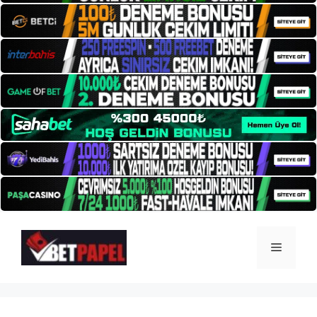
İçeriğe
atla
Menü