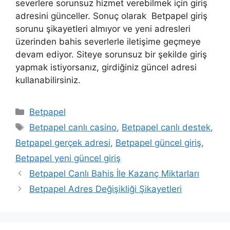
severlere sorunsuz hizmet verebilmek için giriş
adresini günceller. Sonuç olarak Betpapel giriş
sorunu şikayetleri almıyor ve yeni adresleri
üzerinden bahis severlerle iletişime geçmeye
devam ediyor. Siteye sorunsuz bir şekilde giriş
yapmak istiyorsanız, girdiğiniz güncel adresi
kullanabilirsiniz.
Kategoriler
Betpapel
Etiketler
Betpapel canlı casino
,
Betpapel canlı destek
,
Betpapel gerçek adresi
,
Betpapel güncel giriş
,
Betpapel yeni güncel giriş
Yazı
Betpapel Canlı Bahis İle Kazanç Miktarları
dolaşımı
Betpapel Adres Değişikliği Şikayetleri