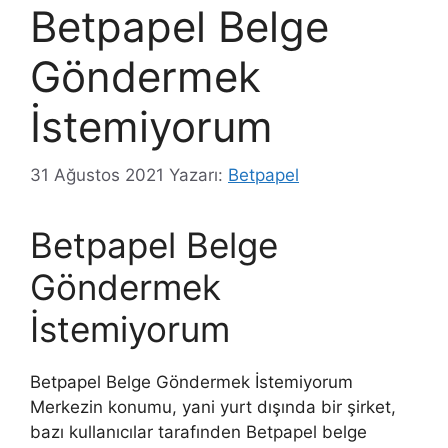
Betpapel Belge
Göndermek
İstemiyorum
31 Ağustos 2021
Yazarı:
Betpapel
Betpapel Belge
Göndermek
İstemiyorum
Betpapel Belge Göndermek İstemiyorum
Merkezin konumu, yani yurt dışında bir şirket,
bazı kullanıcılar tarafınden Betpapel belge