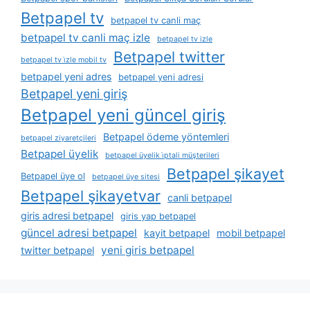
Betpapel tv
betpapel tv canli maç
betpapel tv canli maç izle
betpapel tv izle
Betpapel twitter
betpapel tv i̇zle mobil tv
betpapel yeni adres
betpapel yeni adresi
Betpapel yeni giriş
Betpapel yeni güncel giriş
Betpapel ödeme yöntemleri
betpapel ziyaretçileri
Betpapel üyelik
betpapel üyelik i̇ptali müşterileri
Betpapel şikayet
Betpapel üye ol
betpapel üye sitesi
Betpapel şikayetvar
canli betpapel
giris adresi betpapel
giris yap betpapel
güncel adresi betpapel
kayit betpapel
mobil betpapel
yeni giris betpapel
twitter betpapel