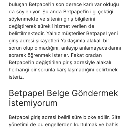
buluşan Betpapel’in son derece karlı var olduğu
da söyleniyor. Şu anda Betpapel’in ilgi çektiği
söylenmekte ve sitenin giriş bilgilerini
değiştirerek sürekli hizmet verilen de
belirtilmektedir. Yalnız müşteriler Betpapel yeni
giriş adresi şikayetleri Yaklaşımla alakalı bir
sorun olup olmadığını, anlayıp anlamayacaklarını
sorarak öğrenmek isterler. Fakat oradan
Betpapel’in değiştirilen giriş adresiyle alakalı
herhangi bir sorunla karşılaşmadığını belirtmek
isteriz.
Betpapel Belge Göndermek
İstemiyorum
Betpapel giriş adresi belirli süre bloke edilir. Site
yönetimi de bu engellerden kurtulmak ve bahis