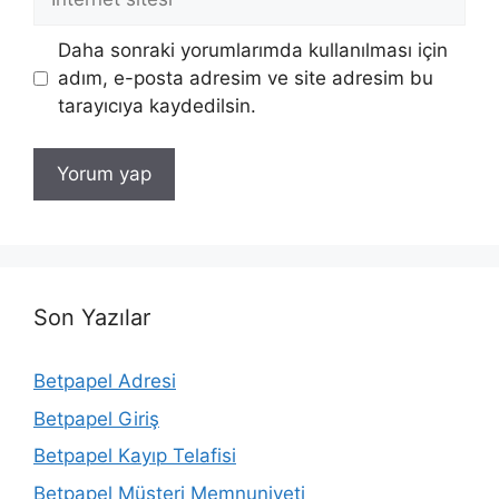
sitesi
Daha sonraki yorumlarımda kullanılması için
adım, e-posta adresim ve site adresim bu
tarayıcıya kaydedilsin.
Son Yazılar
Betpapel Adresi
Betpapel Giriş
Betpapel Kayıp Telafisi
Betpapel Müşteri Memnuniyeti