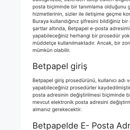
posta biçiminde bir tanımlama olduğunu gör
hizmetlerinin, sizler ile iletişime geçme kon
Buraya kullandığınız şifresini bildiğiniz bi
şartlar altında, Betpapel e-posta adresimi 
yapabileceğiniz herhangi bir prosedür yokt
müddetçe kullanılmaktadır. Ancak, bir zor
mümkün olabilir.
Betpapel giriş
Betpapel giriş prosedürünü, kullanıcı adı v
yapabileceğiniz prosedürler kaydedilmiştir
posta adresinin değiştirilmesi biçiminde b
mevcut elektronik posta adresini değiştirm
almanız gerekecektir.
Betpapelde E- Posta Adr