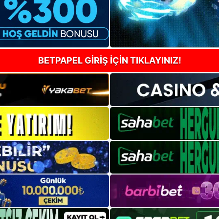
BETPAPEL GİRİŞ İÇİN TIKLAYINIZ!