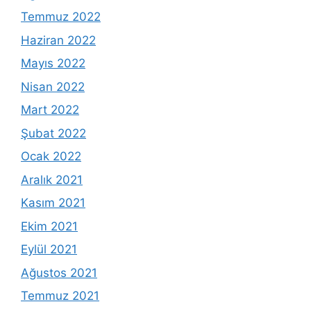
Temmuz 2022
Haziran 2022
Mayıs 2022
Nisan 2022
Mart 2022
Şubat 2022
Ocak 2022
Aralık 2021
Kasım 2021
Ekim 2021
Eylül 2021
Ağustos 2021
Temmuz 2021