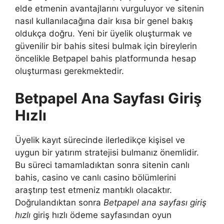
elde etmenin avantajlarını vurguluyor ve sitenin
nasıl kullanılacağına dair kısa bir genel bakış
oldukça doğru. Yeni bir üyelik oluşturmak ve
güvenilir bir bahis sitesi bulmak için bireylerin
öncelikle Betpapel bahis platformunda hesap
oluşturması gerekmektedir.
Betpapel Ana Sayfası Giriş
Hızlı
Üyelik kayıt sürecinde ilerledikçe kişisel ve
uygun bir yatırım stratejisi bulmanız önemlidir.
Bu süreci tamamladıktan sonra sitenin canlı
bahis, casino ve canlı casino bölümlerini
araştırıp test etmeniz mantıklı olacaktır.
Doğrulandıktan sonra
Betpapel ana sayfası giriş
hızlı
giriş hızlı ödeme sayfasından oyun