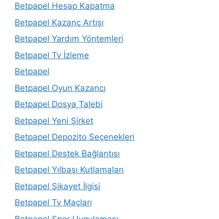
Betpapel Hesap Kapatma
Betpapel Kazanç Artışı
Betpapel Yardım Yöntemleri
Betpapel Tv İzleme
Betpapel
Betpapel Oyun Kazancı
Betpapel Dosya Talebi
Betpapel Yeni Şirket
Betpapel Depozito Seçenekleri
Betpapel Destek Bağlantısı
Betpapel Yılbaşı Kutlamaları
Betpapel Şikayet İlgisi
Betpapel Tv Maçları
Betpapel Spor Uygulaması