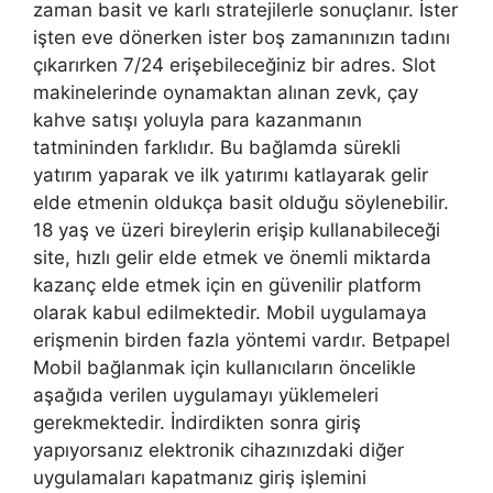
zaman basit ve karlı stratejilerle sonuçlanır. İster
işten eve dönerken ister boş zamanınızın tadını
çıkarırken 7/24 erişebileceğiniz bir adres. Slot
makinelerinde oynamaktan alınan zevk, çay
kahve satışı yoluyla para kazanmanın
tatmininden farklıdır. Bu bağlamda sürekli
yatırım yaparak ve ilk yatırımı katlayarak gelir
elde etmenin oldukça basit olduğu söylenebilir.
18 yaş ve üzeri bireylerin erişip kullanabileceği
site, hızlı gelir elde etmek ve önemli miktarda
kazanç elde etmek için en güvenilir platform
olarak kabul edilmektedir. Mobil uygulamaya
erişmenin birden fazla yöntemi vardır. Betpapel
Mobil bağlanmak için kullanıcıların öncelikle
aşağıda verilen uygulamayı yüklemeleri
gerekmektedir. İndirdikten sonra giriş
yapıyorsanız elektronik cihazınızdaki diğer
uygulamaları kapatmanız giriş işlemini