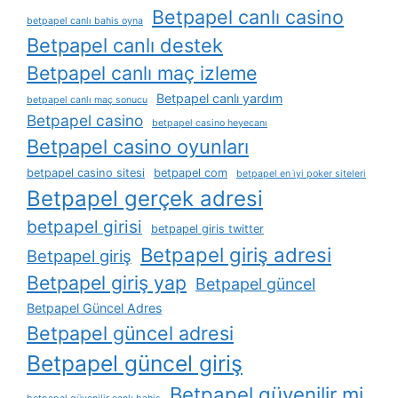
Betpapel canlı casino
betpapel canlı bahis oyna
Betpapel canlı destek
Betpapel canlı maç izleme
Betpapel canlı yardım
betpapel canlı maç sonucu
Betpapel casino
betpapel casino heyecanı
Betpapel casino oyunları
betpapel casino sitesi
betpapel com
betpapel en i̇yi poker siteleri
Betpapel gerçek adresi
betpapel girisi
betpapel giris twitter
Betpapel giriş adresi
Betpapel giriş
Betpapel giriş yap
Betpapel güncel
Betpapel Güncel Adres
Betpapel güncel adresi
Betpapel güncel giriş
Betpapel güvenilir mi