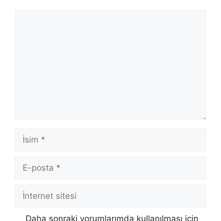
Yorum
İsim
E-
posta
İnternet
sitesi
Daha sonraki yorumlarımda kullanılması için