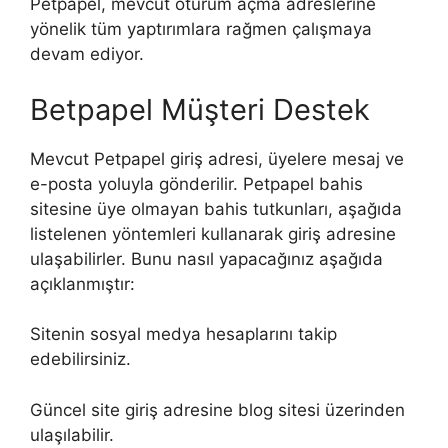
Petpapel, mevcut oturum açma adreslerine
yönelik tüm yaptırımlara rağmen çalışmaya
devam ediyor.
Betpapel Müşteri Destek
Mevcut Petpapel giriş adresi, üyelere mesaj ve
e-posta yoluyla gönderilir. Petpapel bahis
sitesine üye olmayan bahis tutkunları, aşağıda
listelenen yöntemleri kullanarak giriş adresine
ulaşabilirler. Bunu nasıl yapacağınız aşağıda
açıklanmıştır:
Sitenin sosyal medya hesaplarını takip
edebilirsiniz.
Güncel site giriş adresine blog sitesi üzerinden
ulaşılabilir.