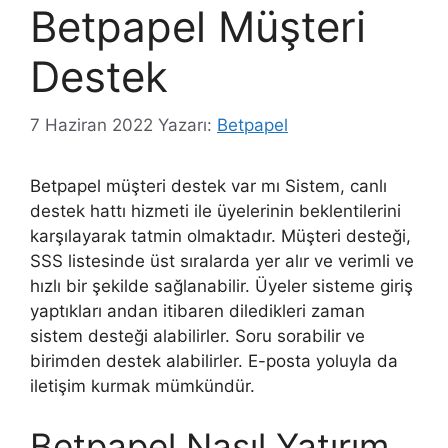
Betpapel Müşteri
Destek
7 Haziran 2022
Yazarı:
Betpapel
Betpapel müşteri destek var mı Sistem, canlı
destek hattı hizmeti ile üyelerinin beklentilerini
karşılayarak tatmin olmaktadır. Müşteri desteği,
SSS listesinde üst sıralarda yer alır ve verimli ve
hızlı bir şekilde sağlanabilir. Üyeler sisteme giriş
yaptıkları andan itibaren diledikleri zaman
sistem desteği alabilirler. Soru sorabilir ve
birimden destek alabilirler. E-posta yoluyla da
iletişim kurmak mümkündür.
Betpapel Nasıl Yatırım