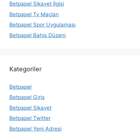
Betpapel Şikayet İlgisi
Betpapel Tv Maçları
Betpapel Spor Uygulaması
Betpapel Bahis Düzeni
Kategoriler
Betpapel
Betpapel Giriş
Betpapel Şikayet
Betpapel Twitter
Betpapel Yeni Adresi