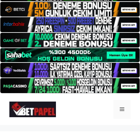
İçeriğe
atla
Menü