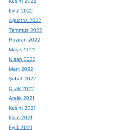
Kasım 2022
Eylül 2022
Ağustos 2022
Temmuz 2022
Haziran 2022
Mayıs 2022
Nisan 2022
Mart 2022
Şubat 2022
Ocak 2022
Aralık 2021
Kasım 2021
Ekim 2021
Eylül 2021