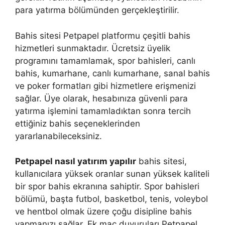
para yatırma bölümünden gerçekleştirilir.
Bahis sitesi Petpapel platformu çeşitli bahis
hizmetleri sunmaktadır. Ücretsiz üyelik
programını tamamlamak, spor bahisleri, canlı
bahis, kumarhane, canlı kumarhane, sanal bahis
ve poker formatları gibi hizmetlere erişmenizi
sağlar. Üye olarak, hesabınıza güvenli para
yatırma işlemini tamamladıktan sonra tercih
ettiğiniz bahis seçeneklerinden
yararlanabileceksiniz.
Petpapel nasıl yatırım yapılır
bahis sitesi,
kullanıcılara yüksek oranlar sunan yüksek kaliteli
bir spor bahis ekranına sahiptir. Spor bahisleri
bölümü, başta futbol, basketbol, tenis, voleybol
ve hentbol olmak üzere çoğu disipline bahis
yapmanızı sağlar. Ek maç duyuruları Petpapel