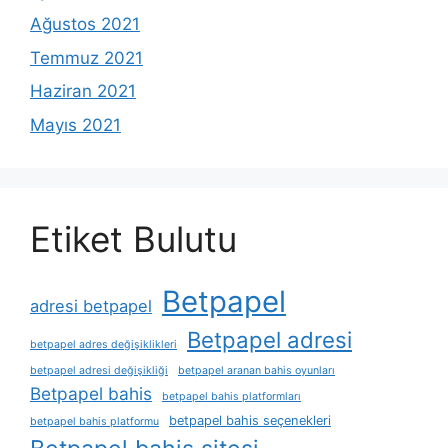
Ağustos 2021
Temmuz 2021
Haziran 2021
Mayıs 2021
Etiket Bulutu
Betpapel
adresi betpapel
Betpapel adresi
betpapel adres değişiklikleri
betpapel adresi değişikliği
betpapel aranan bahis oyunları
Betpapel bahis
betpapel bahis platformları
betpapel bahis seçenekleri
betpapel bahis platformu