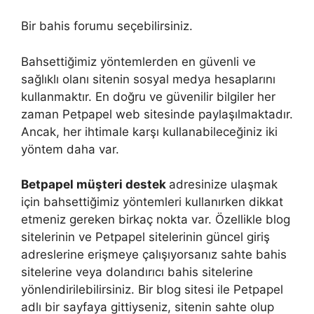
Bir bahis forumu seçebilirsiniz.
Bahsettiğimiz yöntemlerden en güvenli ve
sağlıklı olanı sitenin sosyal medya hesaplarını
kullanmaktır. En doğru ve güvenilir bilgiler her
zaman Petpapel web sitesinde paylaşılmaktadır.
Ancak, her ihtimale karşı kullanabileceğiniz iki
yöntem daha var.
Betpapel müşteri destek
adresinize ulaşmak
için bahsettiğimiz yöntemleri kullanırken dikkat
etmeniz gereken birkaç nokta var. Özellikle blog
sitelerinin ve Petpapel sitelerinin güncel giriş
adreslerine erişmeye çalışıyorsanız sahte bahis
sitelerine veya dolandırıcı bahis sitelerine
yönlendirilebilirsiniz. Bir blog sitesi ile Petpapel
adlı bir sayfaya gittiyseniz, sitenin sahte olup