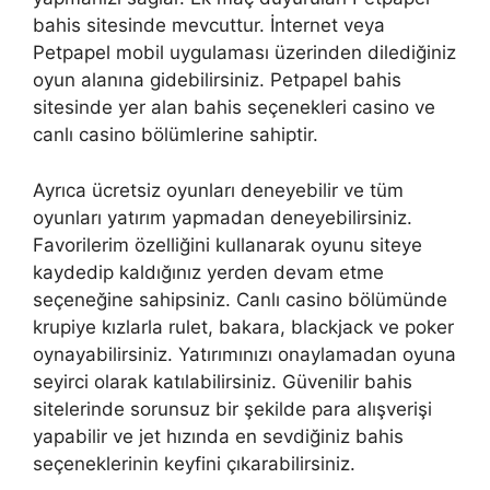
bahis sitesinde mevcuttur. İnternet veya
Petpapel mobil uygulaması üzerinden dilediğiniz
oyun alanına gidebilirsiniz. Petpapel bahis
sitesinde yer alan bahis seçenekleri casino ve
canlı casino bölümlerine sahiptir.
Ayrıca ücretsiz oyunları deneyebilir ve tüm
oyunları yatırım yapmadan deneyebilirsiniz.
Favorilerim özelliğini kullanarak oyunu siteye
kaydedip kaldığınız yerden devam etme
seçeneğine sahipsiniz. Canlı casino bölümünde
krupiye kızlarla rulet, bakara, blackjack ve poker
oynayabilirsiniz. Yatırımınızı onaylamadan oyuna
seyirci olarak katılabilirsiniz. Güvenilir bahis
sitelerinde sorunsuz bir şekilde para alışverişi
yapabilir ve jet hızında en sevdiğiniz bahis
seçeneklerinin keyfini çıkarabilirsiniz.