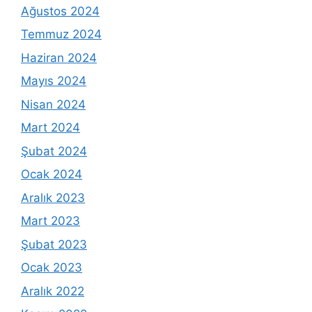
Ağustos 2024
Temmuz 2024
Haziran 2024
Mayıs 2024
Nisan 2024
Mart 2024
Şubat 2024
Ocak 2024
Aralık 2023
Mart 2023
Şubat 2023
Ocak 2023
Aralık 2022