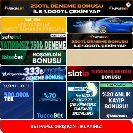
×
BETPAPEL GİRİŞ İÇİN TIKLAYINIZ!