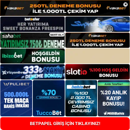
×
BETPAPEL GİRİŞ İÇİN TIKLAYINIZ!