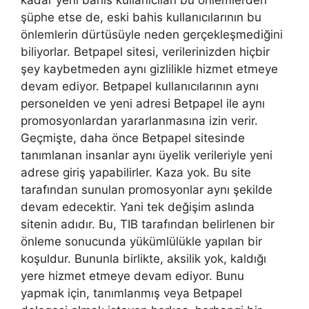
şüphe etse de, eski bahis kullanıcılarının bu
önlemlerin dürtüsüyle neden gerçekleşmediğini
biliyorlar. Betpapel sitesi, verilerinizden hiçbir
şey kaybetmeden aynı gizlilikle hizmet etmeye
devam ediyor. Betpapel kullanıcılarının aynı
personelden ve yeni adresi Betpapel ile aynı
promosyonlardan yararlanmasına izin verir.
Geçmişte, daha önce Betpapel sitesinde
tanımlanan insanlar aynı üyelik verileriyle yeni
adrese giriş yapabilirler. Kaza yok. Bu site
tarafından sunulan promosyonlar aynı şekilde
devam edecektir. Yani tek değişim aslında
sitenin adıdır. Bu, TIB tarafından belirlenen bir
önleme sonucunda yükümlülükle yapılan bir
koşuldur. Bununla birlikte, aksilik yok, kaldığı
yere hizmet etmeye devam ediyor. Bunu
yapmak için, tanımlanmış veya Betpapel