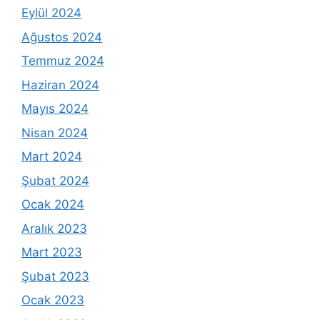
Eylül 2024
Ağustos 2024
Temmuz 2024
Haziran 2024
Mayıs 2024
Nisan 2024
Mart 2024
Şubat 2024
Ocak 2024
Aralık 2023
Mart 2023
Şubat 2023
Ocak 2023