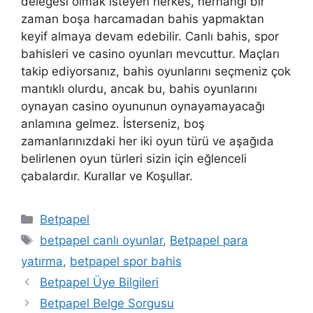
delegesi olmak isteyen herkes, herhangi bir
zaman boşa harcamadan bahis yapmaktan
keyif almaya devam edebilir. Canlı bahis, spor
bahisleri ve casino oyunları mevcuttur. Maçları
takip ediyorsanız, bahis oyunlarını seçmeniz çok
mantıklı olurdu, ancak bu, bahis oyunlarını
oynayan casino oyununun oynayamayacağı
anlamına gelmez. İsterseniz, boş
zamanlarınızdaki her iki oyun türü ve aşağıda
belirlenen oyun türleri sizin için eğlenceli
çabalardır. Kurallar ve Koşullar.
Kategoriler
Betpapel
Etiketler
betpapel canlı oyunlar
,
Betpapel para
yatırma
,
betpapel spor bahis
Yazı
Betpapel Üye Bilgileri
dolaşımı
Betpapel Belge Sorgusu