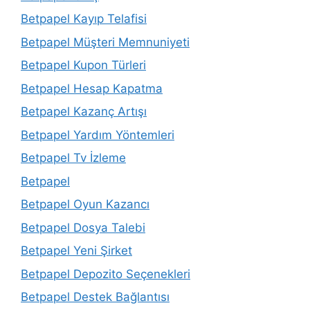
Betpapel Kayıp Telafisi
Betpapel Müşteri Memnuniyeti
Betpapel Kupon Türleri
Betpapel Hesap Kapatma
Betpapel Kazanç Artışı
Betpapel Yardım Yöntemleri
Betpapel Tv İzleme
Betpapel
Betpapel Oyun Kazancı
Betpapel Dosya Talebi
Betpapel Yeni Şirket
Betpapel Depozito Seçenekleri
Betpapel Destek Bağlantısı