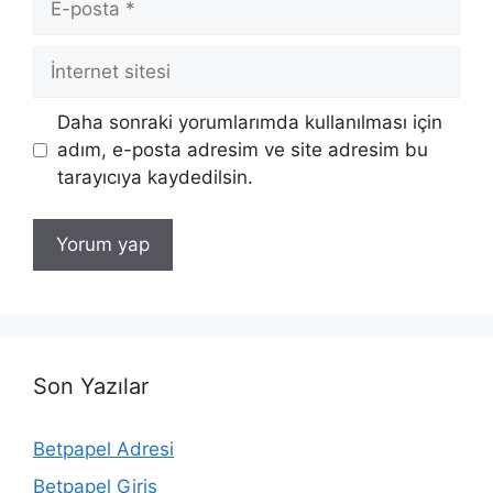
posta
İnternet
sitesi
Daha sonraki yorumlarımda kullanılması için
adım, e-posta adresim ve site adresim bu
tarayıcıya kaydedilsin.
Son Yazılar
Betpapel Adresi
Betpapel Giriş