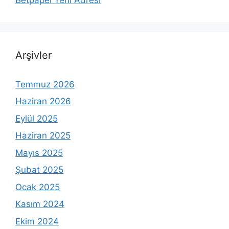
Arşivler
Temmuz 2026
Haziran 2026
Eylül 2025
Haziran 2025
Mayıs 2025
Şubat 2025
Ocak 2025
Kasım 2024
Ekim 2024