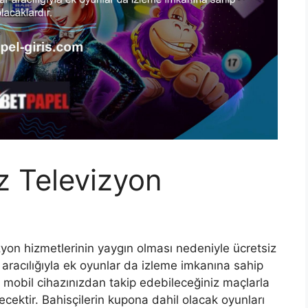
z Televizyon
zyon hizmetlerinin yaygın olması nedeniyle ücretsiz
r aracılığıyla ek oyunlar da izleme imkanına sahip
, mobil cihazınızdan takip edebileceğiniz maçlarla
recektir. Bahisçilerin kupona dahil olacak oyunları