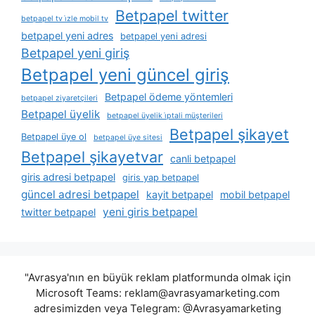
Betpapel twitter
betpapel tv i̇zle mobil tv
betpapel yeni adres
betpapel yeni adresi
Betpapel yeni giriş
Betpapel yeni güncel giriş
Betpapel ödeme yöntemleri
betpapel ziyaretçileri
Betpapel üyelik
betpapel üyelik i̇ptali müşterileri
Betpapel şikayet
Betpapel üye ol
betpapel üye sitesi
Betpapel şikayetvar
canli betpapel
giris adresi betpapel
giris yap betpapel
güncel adresi betpapel
kayit betpapel
mobil betpapel
yeni giris betpapel
twitter betpapel
"Avrasya'nın en büyük reklam platformunda olmak için
Microsoft Teams:
reklam@avrasyamarketing.com
adresimizden veya Telegram: @Avrasyamarketing