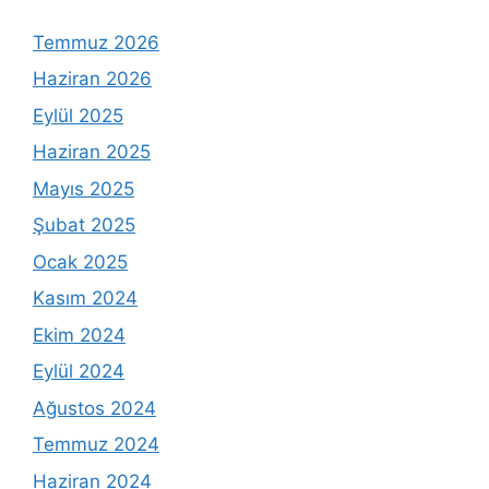
Temmuz 2026
Haziran 2026
Eylül 2025
Haziran 2025
Mayıs 2025
Şubat 2025
Ocak 2025
Kasım 2024
Ekim 2024
Eylül 2024
Ağustos 2024
Temmuz 2024
Haziran 2024