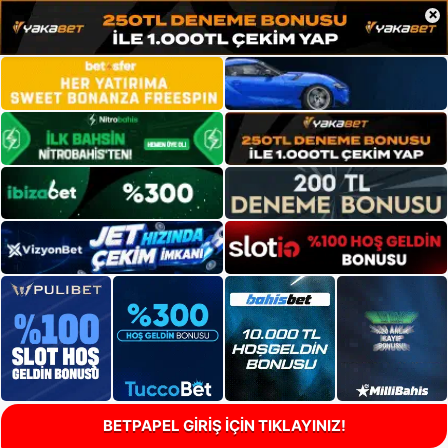
×
BETPAPEL GİRİŞ İÇİN TIKLAYINIZ!