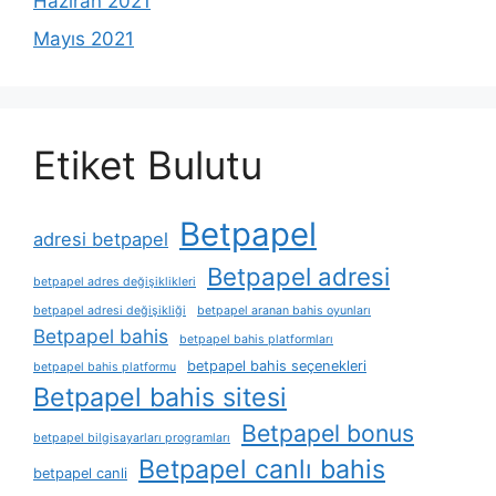
Haziran 2021
Mayıs 2021
Etiket Bulutu
Betpapel
adresi betpapel
Betpapel adresi
betpapel adres değişiklikleri
betpapel adresi değişikliği
betpapel aranan bahis oyunları
Betpapel bahis
betpapel bahis platformları
betpapel bahis seçenekleri
betpapel bahis platformu
Betpapel bahis sitesi
Betpapel bonus
betpapel bilgisayarları programları
Betpapel canlı bahis
betpapel canli