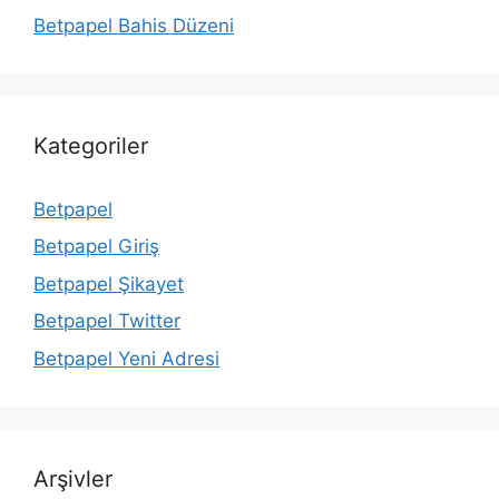
Betpapel Bahis Düzeni
Kategoriler
Betpapel
Betpapel Giriş
Betpapel Şikayet
Betpapel Twitter
Betpapel Yeni Adresi
Arşivler