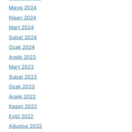
Mayıs 2024
Nisan 2024
Mart 2024
Şubat 2024
Ocak 2024
Aralık 2023
Mart 2023
Şubat 2023
Ocak 2023
Aralık 2022
Kasım 2022
Eylül 2022
Ağustos 2022