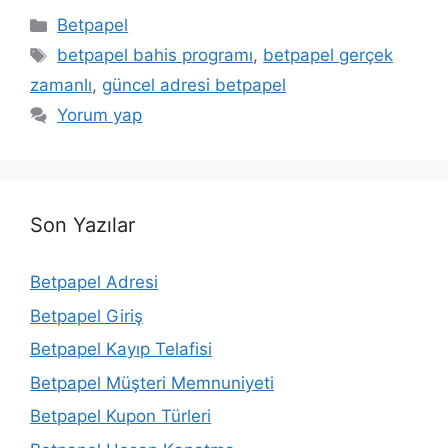
Kategoriler
Betpapel
Etiketler
betpapel bahis programı
,
betpapel gerçek
zamanlı
,
güncel adresi betpapel
Yorum yap
Son Yazılar
Betpapel Adresi
Betpapel Giriş
Betpapel Kayıp Telafisi
Betpapel Müşteri Memnuniyeti
Betpapel Kupon Türleri