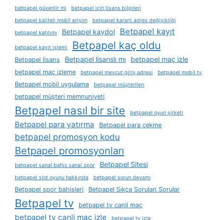
betpapel güvenlir mi
betpapel i̇çin lisans bilgileri
betpapel kaliteli mobil erişim
betpapel kararlı adres değişikliği
Betpapel kayıt
Betpapel kaydol
betpapel katılımı
Betpapel kaç oldu
betpapel kayıt i̇şlemi
Betpapel lisanslı mı
betpapel maç izle
Betpapel lisans
betpapel maç izleme
betpapel mevcut giriş adresi
betpapel mobil tv
Betpapel mobil uygulama
betpapel müşterileri
betpapel müşteri memnuniyeti
Betpapel nasıl bir site
betpapel oyun şirketi
Betpapel para yatırma
Betpapel para çekme
betpapel promosyon kodu
Betpapel promosyonları
Betpapel Sitesi
betpapel sanal bahis sanal spor
betpapel slot oyunu hakkında
betpapel sorun devamı
Betpapel spor bahisleri
Betpapel Sıkça Sorulan Sorular
Betpapel tv
betpapel tv canli maç
betpapel tv canli maç izle
betpapel tv izle