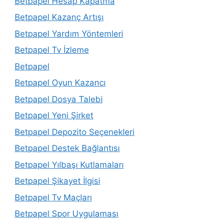
Betpapel Hesap Kapatma
Betpapel Kazanç Artışı
Betpapel Yardım Yöntemleri
Betpapel Tv İzleme
Betpapel
Betpapel Oyun Kazancı
Betpapel Dosya Talebi
Betpapel Yeni Şirket
Betpapel Depozito Seçenekleri
Betpapel Destek Bağlantısı
Betpapel Yılbaşı Kutlamaları
Betpapel Şikayet İlgisi
Betpapel Tv Maçları
Betpapel Spor Uygulaması