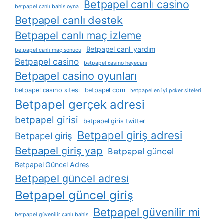
Betpapel canlı casino
betpapel canlı bahis oyna
Betpapel canlı destek
Betpapel canlı maç izleme
Betpapel canlı yardım
betpapel canlı maç sonucu
Betpapel casino
betpapel casino heyecanı
Betpapel casino oyunları
betpapel casino sitesi
betpapel com
betpapel en i̇yi poker siteleri
Betpapel gerçek adresi
betpapel girisi
betpapel giris twitter
Betpapel giriş adresi
Betpapel giriş
Betpapel giriş yap
Betpapel güncel
Betpapel Güncel Adres
Betpapel güncel adresi
Betpapel güncel giriş
Betpapel güvenilir mi
betpapel güvenilir canlı bahis