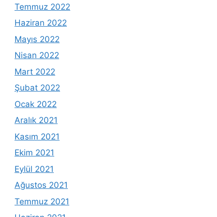
Temmuz 2022
Haziran 2022
Mayıs 2022
Nisan 2022
Mart 2022
Şubat 2022
Ocak 2022
Aralık 2021
Kasım 2021
Ekim 2021
Eylül 2021
Ağustos 2021
Temmuz 2021