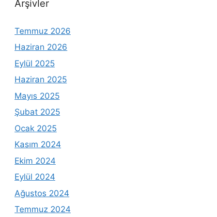
Arşivler
Temmuz 2026
Haziran 2026
Eylül 2025
Haziran 2025
Mayıs 2025
Şubat 2025
Ocak 2025
Kasım 2024
Ekim 2024
Eylül 2024
Ağustos 2024
Temmuz 2024