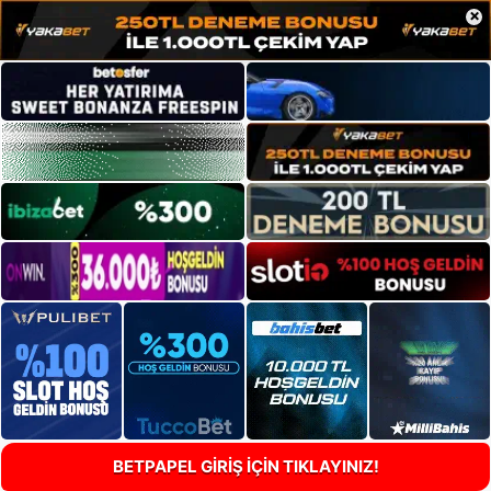
×
BETPAPEL GİRİŞ İÇİN TIKLAYINIZ!