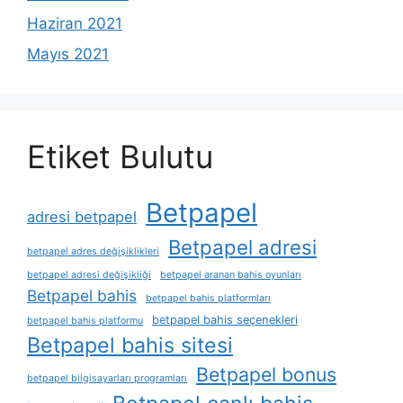
Haziran 2021
Mayıs 2021
Etiket Bulutu
Betpapel
adresi betpapel
Betpapel adresi
betpapel adres değişiklikleri
betpapel adresi değişikliği
betpapel aranan bahis oyunları
Betpapel bahis
betpapel bahis platformları
betpapel bahis seçenekleri
betpapel bahis platformu
Betpapel bahis sitesi
Betpapel bonus
betpapel bilgisayarları programları