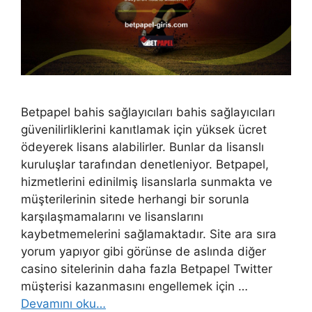
Betpapel bahis sağlayıcıları bahis sağlayıcıları
güvenilirliklerini kanıtlamak için yüksek ücret
ödeyerek lisans alabilirler. Bunlar da lisanslı
kuruluşlar tarafından denetleniyor. Betpapel,
hizmetlerini edinilmiş lisanslarla sunmakta ve
müşterilerinin sitede herhangi bir sorunla
karşılaşmamalarını ve lisanslarını
kaybetmemelerini sağlamaktadır. Site ara sıra
yorum yapıyor gibi görünse de aslında diğer
casino sitelerinin daha fazla Betpapel Twitter
müşterisi kazanmasını engellemek için …
Devamını oku…