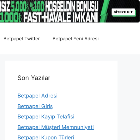
Betpapel Twitter
Betpapel Yeni Adresi
Son Yazılar
Betpapel Adresi
Betpapel Giriş
Betpapel Kayıp Telafisi
Betpapel Müşteri Memnuniyeti
Betpapel Kupon Türleri