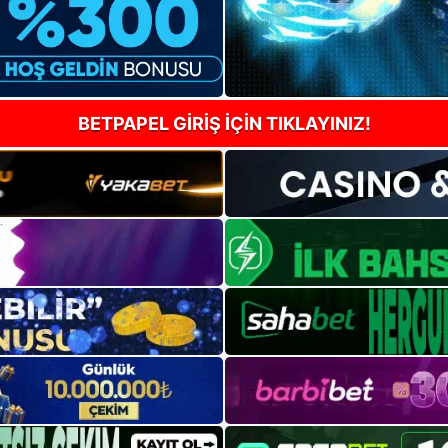
BETPAPEL GİRİŞ İÇİN TIKLAYINIZ!