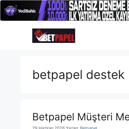
İçeriğe
atla
betpapel destek 
Betpapel Müşteri M
29 Haziran 2026
Yazarı:
Betpapel