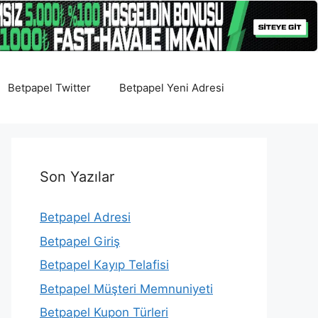
Betpapel Twitter
Betpapel Yeni Adresi
Son Yazılar
Betpapel Adresi
Betpapel Giriş
Betpapel Kayıp Telafisi
Betpapel Müşteri Memnuniyeti
Betpapel Kupon Türleri