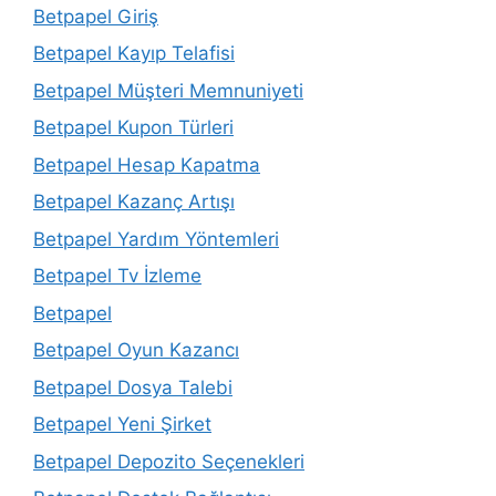
Betpapel Giriş
Betpapel Kayıp Telafisi
Betpapel Müşteri Memnuniyeti
Betpapel Kupon Türleri
Betpapel Hesap Kapatma
Betpapel Kazanç Artışı
Betpapel Yardım Yöntemleri
Betpapel Tv İzleme
Betpapel
Betpapel Oyun Kazancı
Betpapel Dosya Talebi
Betpapel Yeni Şirket
Betpapel Depozito Seçenekleri