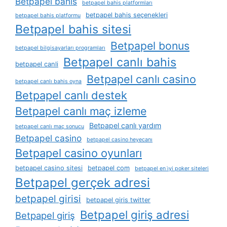
Betpapel bahis
betpapel bahis platformları
betpapel bahis seçenekleri
betpapel bahis platformu
Betpapel bahis sitesi
Betpapel bonus
betpapel bilgisayarları programları
Betpapel canlı bahis
betpapel canli
Betpapel canlı casino
betpapel canlı bahis oyna
Betpapel canlı destek
Betpapel canlı maç izleme
Betpapel canlı yardım
betpapel canlı maç sonucu
Betpapel casino
betpapel casino heyecanı
Betpapel casino oyunları
betpapel casino sitesi
betpapel com
betpapel en i̇yi poker siteleri
Betpapel gerçek adresi
betpapel girisi
betpapel giris twitter
Betpapel giriş adresi
Betpapel giriş