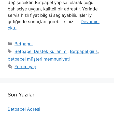
değişecektir. Betpapel yapısal olarak çoğu
bahisçiye uygun, kaliteli bir adrestir. Yerinde
servis hızlı fiyat bilgisi sağlayabilir. İşler iyi
gittiğinde sonuçları görebilirsiniz. …
Devamını
oku…
Kategoriler
Betpapel
Etiketler
Betpapel Destek Kullanımı
,
Betpapel giriş
,
betpapel müşteri memnuniyeti
Yorum yap
Son Yazılar
Betpapel Adresi