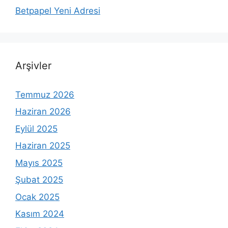
Betpapel Yeni Adresi
Arşivler
Temmuz 2026
Haziran 2026
Eylül 2025
Haziran 2025
Mayıs 2025
Şubat 2025
Ocak 2025
Kasım 2024