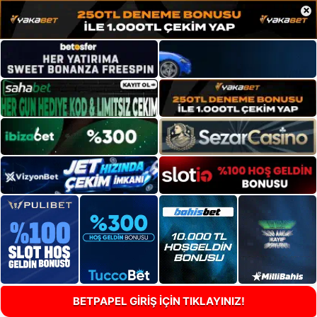
×
BETPAPEL GİRİŞ İÇİN TIKLAYINIZ!