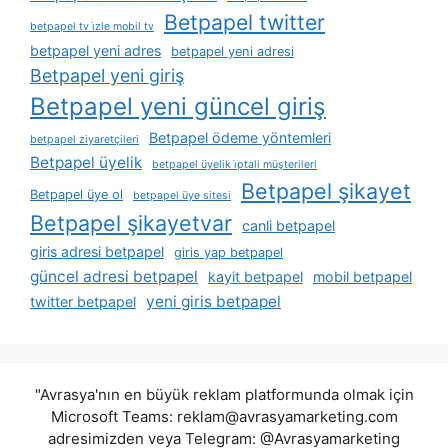
Betpapel twitter
betpapel tv i̇zle mobil tv
betpapel yeni adres
betpapel yeni adresi
Betpapel yeni giriş
Betpapel yeni güncel giriş
Betpapel ödeme yöntemleri
betpapel ziyaretçileri
Betpapel üyelik
betpapel üyelik i̇ptali müşterileri
Betpapel şikayet
Betpapel üye ol
betpapel üye sitesi
Betpapel şikayetvar
canli betpapel
giris adresi betpapel
giris yap betpapel
güncel adresi betpapel
kayit betpapel
mobil betpapel
yeni giris betpapel
twitter betpapel
"Avrasya'nın en büyük reklam platformunda olmak için
Microsoft Teams:
reklam@avrasyamarketing.com
adresimizden veya Telegram: @Avrasyamarketing