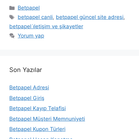
Kategoriler
Betpapel
Etiketler
betpapel canli
,
betpapel güncel site adresi
,
betpapel i̇letişim ve şikayetler
Yorum yap
Son Yazılar
Betpapel Adresi
Betpapel Giriş
Betpapel Kayıp Telafisi
Betpapel Müşteri Memnuniyeti
Betpapel Kupon Türleri