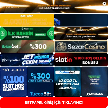
×
BETPAPEL GİRİŞ İÇİN TIKLAYINIZ!