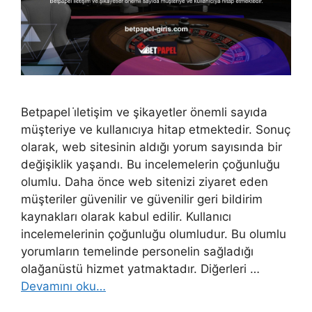
Betpapel i̇letişim ve şikayetler önemli sayıda
müşteriye ve kullanıcıya hitap etmektedir. Sonuç
olarak, web sitesinin aldığı yorum sayısında bir
değişiklik yaşandı. Bu incelemelerin çoğunluğu
olumlu. Daha önce web sitenizi ziyaret eden
müşteriler güvenilir ve güvenilir geri bildirim
kaynakları olarak kabul edilir. Kullanıcı
incelemelerinin çoğunluğu olumludur. Bu olumlu
yorumların temelinde personelin sağladığı
olağanüstü hizmet yatmaktadır. Diğerleri …
Devamını oku…