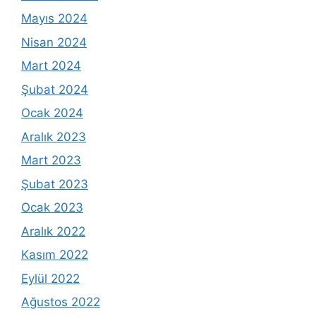
Mayıs 2024
Nisan 2024
Mart 2024
Şubat 2024
Ocak 2024
Aralık 2023
Mart 2023
Şubat 2023
Ocak 2023
Aralık 2022
Kasım 2022
Eylül 2022
Ağustos 2022