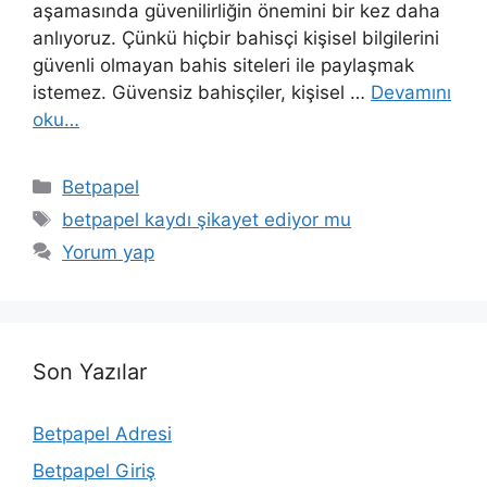
aşamasında güvenilirliğin önemini bir kez daha
anlıyoruz. Çünkü hiçbir bahisçi kişisel bilgilerini
güvenli olmayan bahis siteleri ile paylaşmak
istemez. Güvensiz bahisçiler, kişisel …
Devamını
oku…
Kategoriler
Betpapel
Etiketler
betpapel kaydı şikayet ediyor mu
Yorum yap
Son Yazılar
Betpapel Adresi
Betpapel Giriş