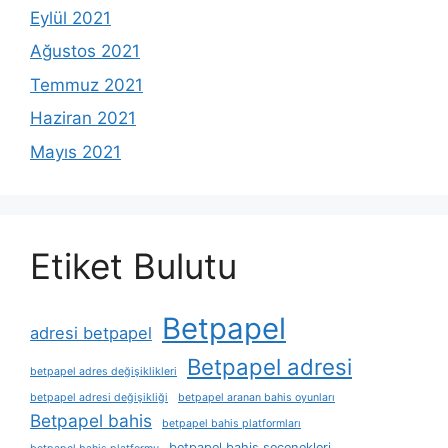
Eylül 2021
Ağustos 2021
Temmuz 2021
Haziran 2021
Mayıs 2021
Etiket Bulutu
Betpapel
adresi betpapel
Betpapel adresi
betpapel adres değişiklikleri
betpapel adresi değişikliği
betpapel aranan bahis oyunları
Betpapel bahis
betpapel bahis platformları
betpapel bahis seçenekleri