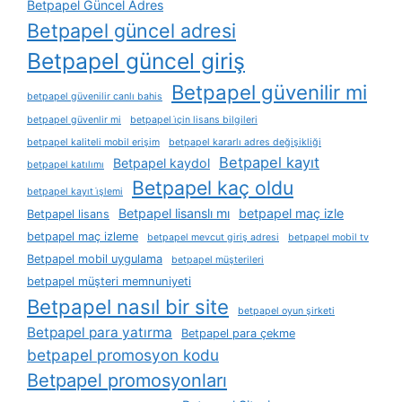
Betpapel Güncel Adres
Betpapel güncel adresi
Betpapel güncel giriş
Betpapel güvenilir mi
betpapel güvenilir canlı bahis
betpapel güvenlir mi
betpapel i̇çin lisans bilgileri
betpapel kaliteli mobil erişim
betpapel kararlı adres değişikliği
Betpapel kayıt
Betpapel kaydol
betpapel katılımı
Betpapel kaç oldu
betpapel kayıt i̇şlemi
Betpapel lisanslı mı
betpapel maç izle
Betpapel lisans
betpapel maç izleme
betpapel mevcut giriş adresi
betpapel mobil tv
Betpapel mobil uygulama
betpapel müşterileri
betpapel müşteri memnuniyeti
Betpapel nasıl bir site
betpapel oyun şirketi
Betpapel para yatırma
Betpapel para çekme
betpapel promosyon kodu
Betpapel promosyonları